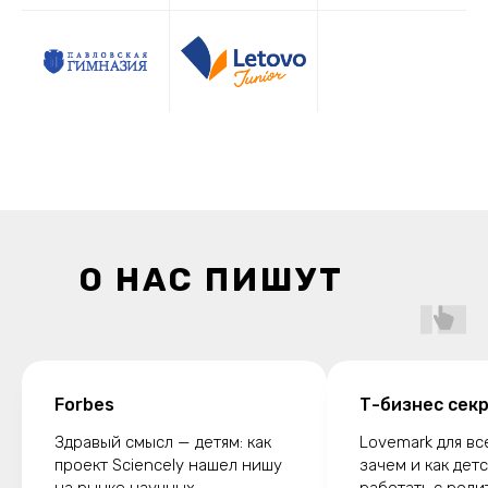
О НАС ПИШУТ
Forbes
Т-бизнес сек
Здравый смысл — детям: как
Lovemark для вс
проект Sciencely нашел нишу
зачем и как дет
на рынке научных
работать с роди