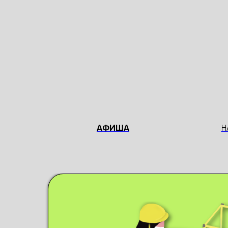
АФИША
Н